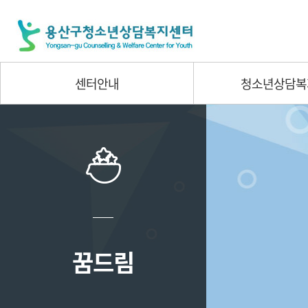
센터안내
청소년상담복
꿈드림