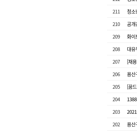
211
청소년
210
공개강
209
화이
208
대유위
207
[채
206
용산구
205
[꿈드
204
138
203
202
202
용산