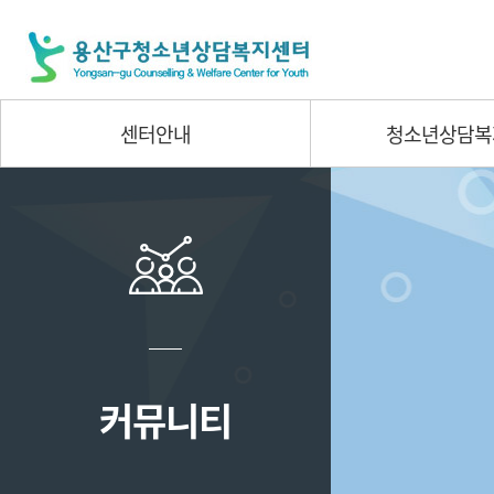
센터안내
청소년상담복
커뮤니티