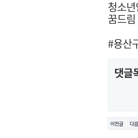
청소년안
꿈드림 0
#용산
댓글
이전글
다