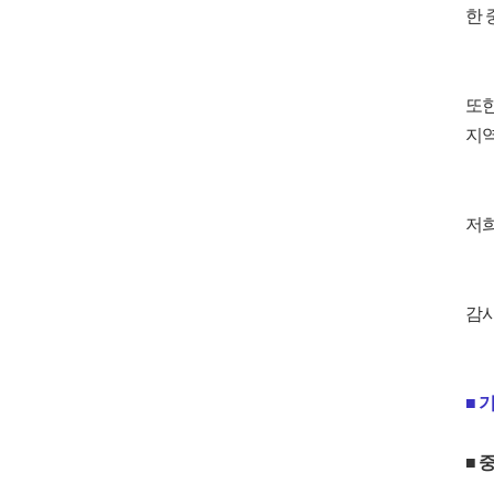
한 
또한
지역
저희
감사
■ 
■ 