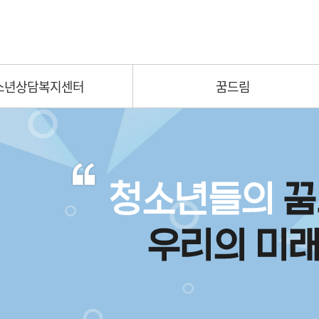
소년상담복지센터
꿈드림